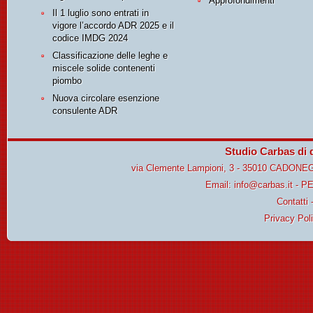
Approfondimenti
Il 1 luglio sono entrati in
vigore l’accordo ADR 2025 e il
codice IMDG 2024
Classificazione delle leghe e
miscele solide contenenti
piombo
Nuova circolare esenzione
consulente ADR
Studio Carbas di 
via Clemente Lampioni, 3 - 35010 CADONE
Email:
info@carbas.it
- P
Contatti
Privacy Pol