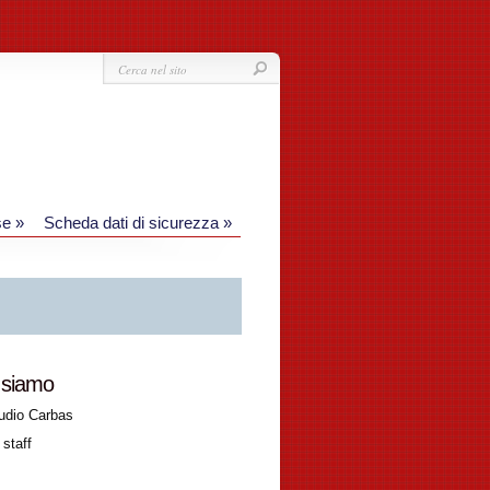
se
»
Scheda dati di sicurezza
»
 siamo
udio Carbas
 staff