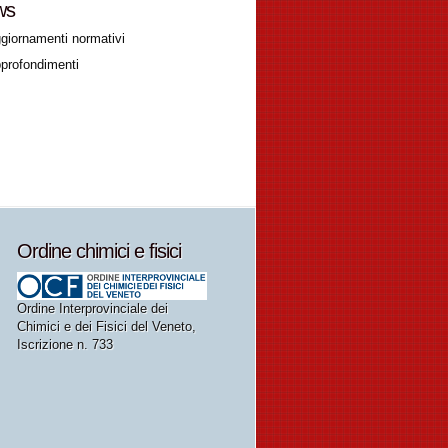
ws
giornamenti normativi
profondimenti
Ordine chimici e fisici
Ordine Interprovinciale dei
Chimici e dei Fisici del Veneto,
Iscrizione n. 733