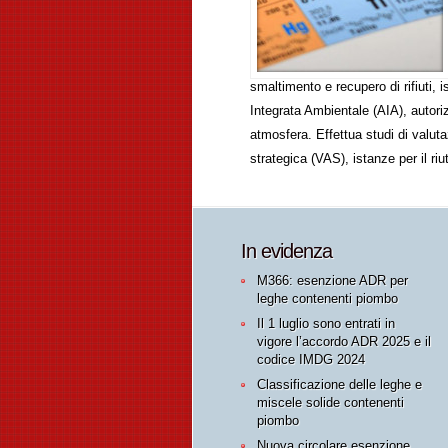
smaltimento e recupero di rifiuti, 
Integrata Ambientale (AIA), autoriz
atmosfera. Effettua studi di valut
strategica (VAS), istanze per il riu
In evidenza
M366: esenzione ADR per
leghe contenenti piombo
Il 1 luglio sono entrati in
vigore l’accordo ADR 2025 e il
codice IMDG 2024
Classificazione delle leghe e
miscele solide contenenti
piombo
Nuova circolare esenzione